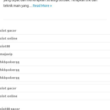
yang tepat dan menerapkan strategi terbaik. Terapkan trik dan
teknik main yang…
Read More »
slot gacor
slot online
slot88
mejavip
hkbpokerqq
hkbpokerqq
hkbpokerqq
slot gacor
slot online
s
lot88 gacor