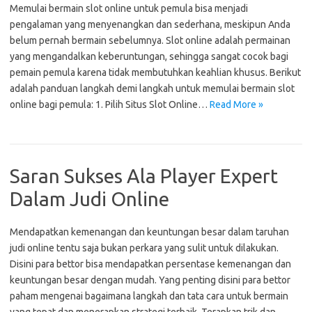
Memulai bermain slot online untuk pemula bisa menjadi
pengalaman yang menyenangkan dan sederhana, meskipun Anda
belum pernah bermain sebelumnya. Slot online adalah permainan
yang mengandalkan keberuntungan, sehingga sangat cocok bagi
pemain pemula karena tidak membutuhkan keahlian khusus. Berikut
adalah panduan langkah demi langkah untuk memulai bermain slot
online bagi pemula: 1. Pilih Situs Slot Online…
Read More »
Saran Sukses Ala Player Expert
Dalam Judi Online
Mendapatkan kemenangan dan keuntungan besar dalam taruhan
judi online tentu saja bukan perkara yang sulit untuk dilakukan.
Disini para bettor bisa mendapatkan persentase kemenangan dan
keuntungan besar dengan mudah. Yang penting disini para bettor
paham mengenai bagaimana langkah dan tata cara untuk bermain