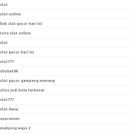
slot
slot online
link slot gacor hari ini
toto slot online
slot
slot gacor hari ini
slot777
sbobet88
slot gacor gampang menang
situs judi bola terbesar
slot777
slot dana
spaceman
mahjong ways 2