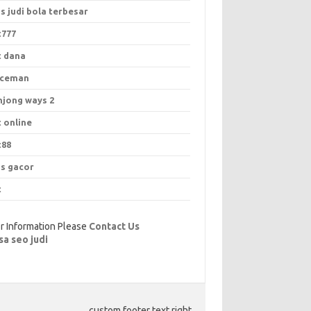
us judi bola terbesar
t777
t dana
aceman
jong ways 2
t online
t88
us gacor
t
r Information Please
Contact Us
sa seo judi
custom footer text right