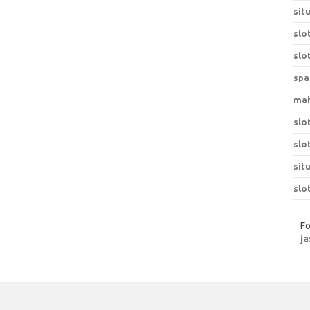
sit
slo
slo
sp
mah
slo
slo
sit
slo
Fo
ja