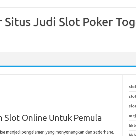
 Situs Judi Slot Poker Tog
slo
slo
slo
 Slot Online Untuk Pemula
mej
hk
 bisa menjadi pengalaman yang menyenangkan dan sederhana,
hk