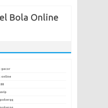
el Bola Online
t gacor
t online
t88
avip
bpokerqq
bpokerqq